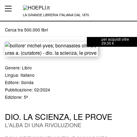
LA GRANDE LIBRERIA ITALIANA DAL 1870
SPEDIZIONE
GRATUITA
con corriere veloce
per acquisti oltre
29,00 €
Genere
:
Libro
Lingua: Italiano
Editore
:
Sonda
Pubblicazione
: 02/2024
Edizione
: 5ª
DIO. LA SCIENZA, LE PROVE
L'ALBA DI UNA RIVOLUZIONE