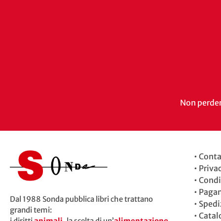
Non perdert
•
Conta
•
Priva
•
Condi
•
Paga
Dal 1988 Sonda pubblica libri che trattano
•
Spedi
grandi temi:
•
Catal
i diritti
animali
, la scelta di un’
alimentazione