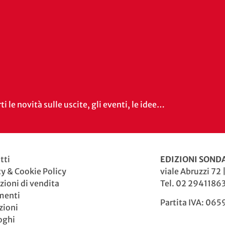
i le novità sulle uscite, gli eventi, le idee…
tti
EDIZIONI SONDA
cy & Cookie Policy
viale Abruzzi 72 
zioni di vendita
Tel. 02 29411863
menti
Partita IVA: 06
zioni
oghi