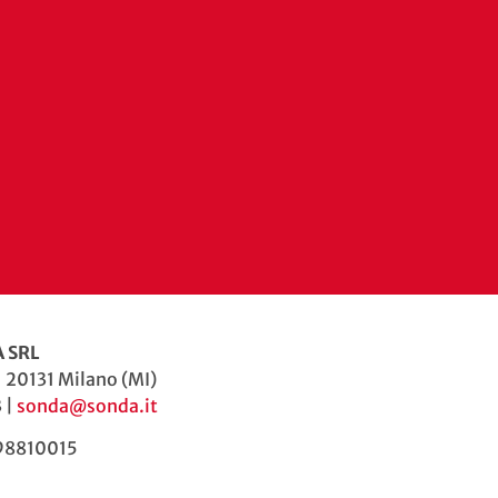
 SRL
| 20131 Milano (MI)
 |
sonda@sonda.it
598810015