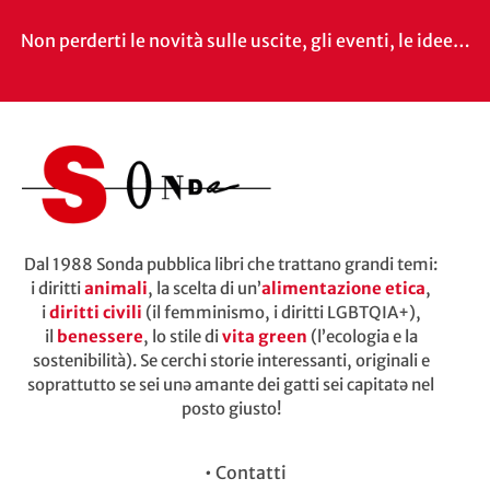
Non perderti le novità sulle uscite, gli eventi, le idee…
Dal 1988 Sonda pubblica libri che trattano grandi temi:
i diritti
animali
, la scelta di un’
alimentazione etica
,
i
diritti civili
(il femminismo, i diritti LGBTQIA+),
il
benessere
, lo stile di
vita green
(l’ecologia e la
sostenibilità). Se cerchi storie interessanti, originali e
soprattutto se sei unə amante dei gatti sei capitatə nel
posto giusto!
•
Contatti