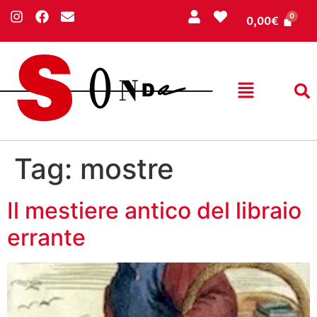
0,00
€
Tag:
mostre
Il mestiere antico del libraio
errante