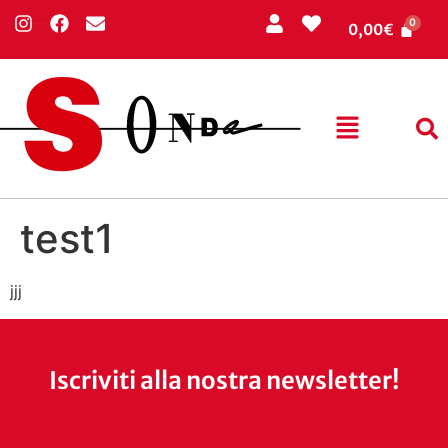
0,00
€
test1
jjj
Iscriviti alla nostra newsletter!