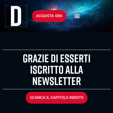
ACQUISTA ORA
RASSEGNA STAMPA
PHOTO GALLERY
Grazie di esserti
iscritto alla
newsletter
SCARICA IL CAPITOLO INEDITO