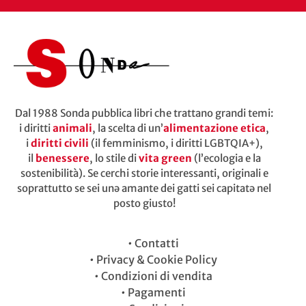
Dal 1988 Sonda pubblica libri che trattano grandi temi:
i diritti
animali
, la scelta di un’
alimentazione etica
,
i
diritti civili
(il femminismo, i diritti LGBTQIA+),
il
benessere
, lo stile di
vita green
(l’ecologia e la
sostenibilità). Se cerchi storie interessanti, originali e
soprattutto se sei unə amante dei gatti sei capitatə nel
posto giusto!
•
Contatti
•
Privacy & Cookie Policy
•
Condizioni di vendita
•
Pagamenti