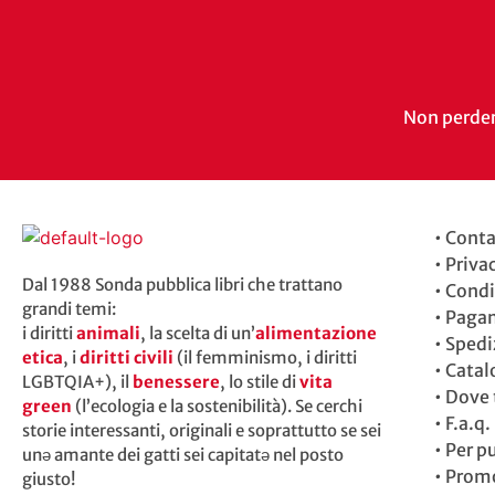
Non perdert
•
Conta
•
Priva
Dal 1988 Sonda pubblica libri che trattano
•
Condi
grandi temi:
•
Paga
i diritti
animali
, la scelta di un’
alimentazione
•
Spedi
etica
, i
diritti civili
(il femminismo, i diritti
•
Catal
LGBTQIA+), il
benessere
, lo stile di
vita
•
Dove t
green
(l’ecologia e la sostenibilità). Se cerchi
•
F.a.q.
storie interessanti, originali e soprattutto se sei
•
Per p
unə amante dei gatti sei capitatə nel posto
•
Promo
giusto!