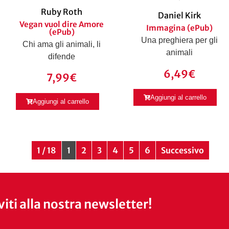
Ruby Roth
Daniel Kirk
Vegan vuol dire Amore
Immagina (ePub)
(ePub)
Una preghiera per gli
Chi ama gli animali, li
animali
difende
6,49
€
7,99
€
Aggiungi al carrello
Aggiungi al carrello
1 / 18
1
2
3
4
5
6
Successivo
iviti alla nostra newsletter!