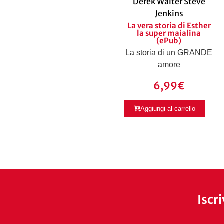
Derek Walter Steve
Jenkins
La vera storia di Esther
la super maialina
(ePub)
La storia di un GRANDE
amore
6,99
€
Aggiungi al carrello
Iscr