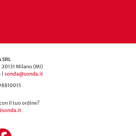
 SRL
| 20131 Milano (MI)
 |
sonda@sonda.it
598810015
con il tuo ordine?
@sonda.it