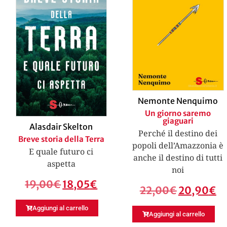
Nemonte Nenquimo
Un giorno saremo
giaguari
Alasdair Skelton
Perché il destino dei
Breve storia della Terra
popoli dell’Amazzonia è
E quale futuro ci
anche il destino di tutti
aspetta
noi
19,00
€
18,05
€
22,00
€
20,90
€
Aggiungi al carrello
Aggiungi al carrello