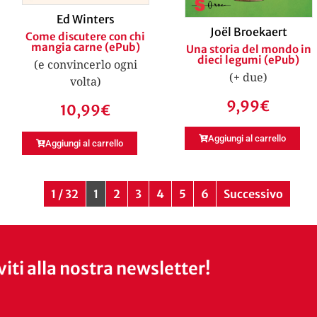
Ed Winters
Joël Broekaert
Come discutere con chi
mangia carne (ePub)
Una storia del mondo in
dieci legumi (ePub)
(e convincerlo ogni
(+ due)
volta)
9,99
€
10,99
€
Aggiungi al carrello
Aggiungi al carrello
1 / 32
1
2
3
4
5
6
Successivo
iviti alla nostra newsletter!