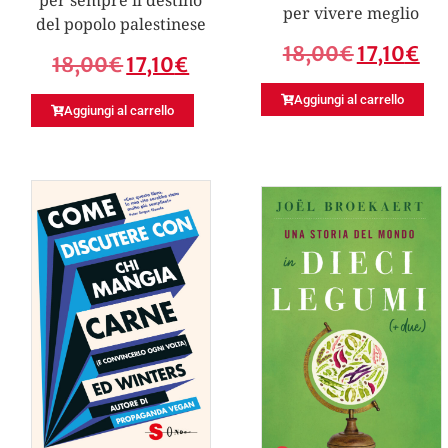
per vivere meglio
del popolo palestinese
18,00
€
17,10
€
18,00
€
17,10
€
Aggiungi al carrello
Aggiungi al carrello