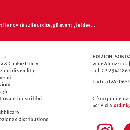
i le novità sulle uscite, gli eventi, le idee…
tti
EDIZIONI SONDA
cy & Cookie Policy
viale Abruzzi 72 
zioni di vendita
Tel. 02 29411863
menti
Partita IVA: 06
zioni
oghi
rovare i nostri libri
C’è un problema 
Scrivici a
ordini
ubblicare
zione e distribuzione