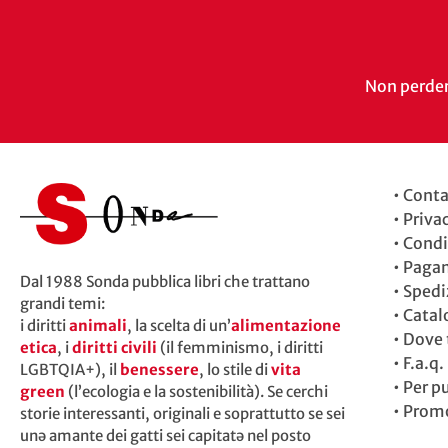
Non perdert
•
Conta
•
Priva
•
Condi
•
Paga
Dal 1988 Sonda pubblica libri che trattano
•
Spedi
grandi temi:
•
Catal
i diritti
animali
, la scelta di un’
alimentazione
•
Dove t
etica
, i
diritti civili
(il femminismo, i diritti
•
F.a.q.
LGBTQIA+), il
benessere
, lo stile di
vita
•
Per p
green
(l’ecologia e la sostenibilità). Se cerchi
•
Promo
storie interessanti, originali e soprattutto se sei
unə amante dei gatti sei capitatə nel posto