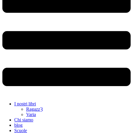
I nostri libri
RagazzȜ
Varia
Chi siamo
blog
Scuole