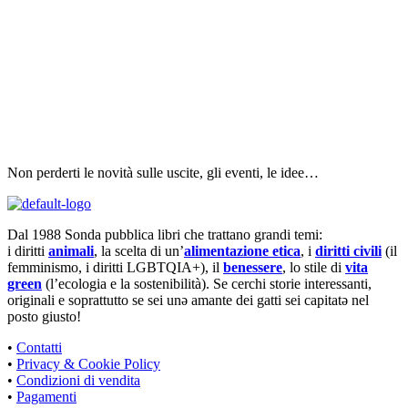
Non perderti le novità sulle uscite, gli eventi, le idee…
Dal 1988 Sonda pubblica libri che trattano grandi temi:
i diritti
animali
, la scelta di un’
alimentazione etica
, i
diritti civili
(il
femminismo, i diritti LGBTQIA+), il
benessere
, lo stile di
vita
green
(l’ecologia e la sostenibilità). Se cerchi storie interessanti,
originali e soprattutto se sei unə amante dei gatti sei capitatə nel
posto giusto!
•
Contatti
•
Privacy & Cookie Policy
•
Condizioni di vendita
•
Pagamenti