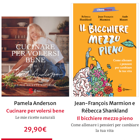
Pamela Anderson
Jean-François Marmion e
Rébecca Shankland
Cucinare per volersi bene
Le mie ricette naturali
Il bicchiere mezzo pieno
Come allenare i pensieri per cambiare
29,90
€
la tua vita