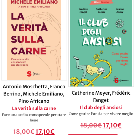
Antonio Moschetta
,
Franco
Catherine Meyer
,
Frédéric
Berrino
,
Michele Emiliano
,
Fanget
Pino Africano
Il club degli ansiosi
La verità sulla carne
Come gestire l’ansia per vivere meglio
Fare una scelta consapevole per stare
bene
18,00
€
17,10
€
18,00
€
17,10
€