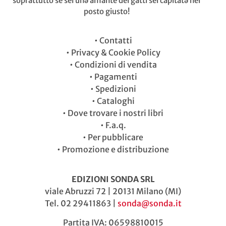
soprattutto se sei unə amante dei gatti sei capitatə nel
posto giusto!
•
Contatti
•
Privacy & Cookie Policy
•
Condizioni di vendita
•
Pagamenti
•
Spedizioni
•
Cataloghi
•
Dove trovare i nostri libri
•
F.a.q.
•
Per pubblicare
•
Promozione e distribuzione
EDIZIONI SONDA SRL
viale Abruzzi 72 | 20131 Milano (MI)
Tel. 02 29411863 |
sonda@sonda.it
Partita IVA: 06598810015