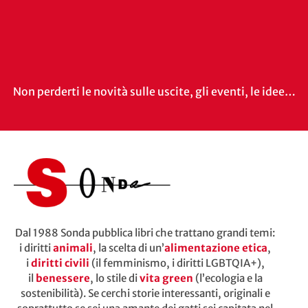
Non perderti le novità sulle uscite, gli eventi, le idee…
Dal 1988 Sonda pubblica libri che trattano grandi temi:
i diritti
animali
, la scelta di un’
alimentazione etica
,
i
diritti civili
(il femminismo, i diritti LGBTQIA+),
il
benessere
, lo stile di
vita green
(l’ecologia e la
sostenibilità). Se cerchi storie interessanti, originali e