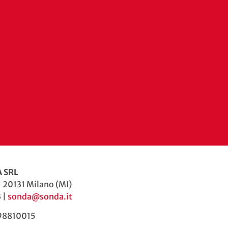
 SRL
| 20131 Milano (MI)
 |
sonda@sonda.it
598810015