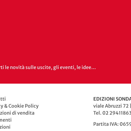
i le novità sulle uscite, gli eventi, le idee…
tti
EDIZIONI SONDA
cy & Cookie Policy
viale Abruzzi 72 
zioni di vendita
Tel. 02 29411863
menti
Partita IVA: 06
zioni