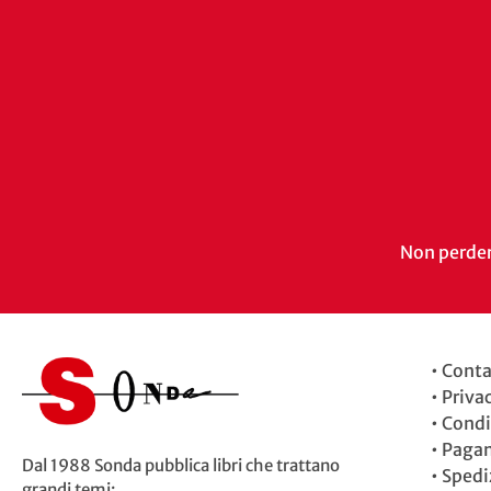
Non perdert
•
Conta
•
Priva
•
Condi
•
Paga
Dal 1988 Sonda pubblica libri che trattano
•
Spedi
grandi temi: