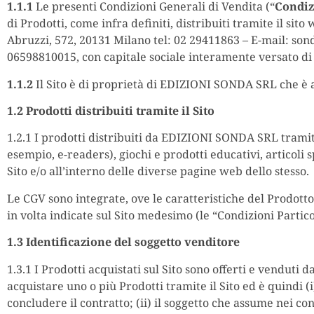
1.1.1
Le presenti Condizioni Generali di Vendita (“
Condiz
di Prodotti, come infra definiti, distribuiti tramite il si
Abruzzi, 572, 20131 Milano tel: 02 29411863 – E-mail: son
06598810015, con capitale sociale interamente versato di
1.1.2
Il Sito è di proprietà di EDIZIONI SONDA SRL che è 
1.2 Prodotti distribuiti tramite il Sito
1.2.1 I prodotti distribuiti da EDIZIONI SONDA SRL tramite 
esempio, e-readers), giochi e prodotti educativi, articoli sp
Sito e/o all’interno delle diverse pagine web dello stesso.
Le CGV sono integrate, ove le caratteristiche del Prodotto
in volta indicate sul Sito medesimo (le “Condizioni Partico
1.3 Identificazione del soggetto venditore
1.3.1 I Prodotti acquistati sul Sito sono offerti e vendut
acquistare uno o più Prodotti tramite il Sito ed è quindi (i)
concludere il contratto; (ii) il soggetto che assume nei conf