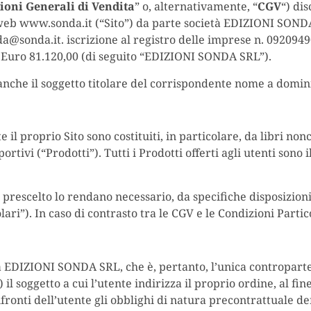
ioni Generali di Vendita
” o, alternativamente, “
CGV
“) dis
to web www.sonda.it (“Sito”) da parte società EDIZIONI SONDA 
da@sonda.it. iscrizione al registro delle imprese n. 092094
 Euro 81.120,00 (di seguito “EDIZIONI SONDA SRL”).
anche il soggetto titolare del corrispondente nome a domin
il proprio Sito sono costituiti, in particolare, da libri non
ortivi (“Prodotti”). Tutti i Prodotti offerti agli utenti sono
 prescelto lo rendano necessario, da specifiche disposizioni
lari”). In caso di contrasto tra le CGV e le Condizioni Part
i da EDIZIONI SONDA SRL, che è, pertanto, l’unica contropart
 il soggetto a cui l’utente indirizza il proprio ordine, al fine
ronti dell’utente gli obblighi di natura precontrattuale deriv