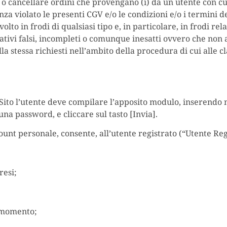
e o cancellare ordini che provengano (i) da un utente con cu
za violato le presenti CGV e/o le condizioni e/o i termini d
lto in frodi di qualsiasi tipo e, in particolare, in frodi re
icativi falsi, incompleti o comunque inesatti ovvero che non
essa richiesti nell’ambito della procedura di cui alle cla
 al Sito l’utente deve compilare l’apposito modulo, inserend
una password, e cliccare sul tasto [Invia].
count personale, consente, all’utente registrato (“Utente Regi
resi;
i momento;