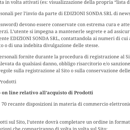
 in volta attivati (es: visualizzazione della propria “lista d
rsonali per l’invio da parte di EDIZIONI SONDA SRL di news
 password) devono essere conservate con estrema cura e att
terzi. L’utente si impegna a mantenerle segrete e ad assicur
nte EDIZIONI SONDA SRL, contattandola ai numeri di cui al
to o di una indebita divulgazione delle stesse.
ersonali fornite durante la procedura di registrazione al S
ta da qualsiasi danno, obbligo risarcitorio e/o sanzione 
egole sulla registrazione al Sito o sulla conservazione delle
Prodotti
 on line relativo all’acquisto di Prodotti
 n. 70 recante disposizioni in materia di commercio elettr
dotti sul Sito, l’utente dovrà completare un ordine in forma
ioni che compariranno di volta in volta sul Sito;