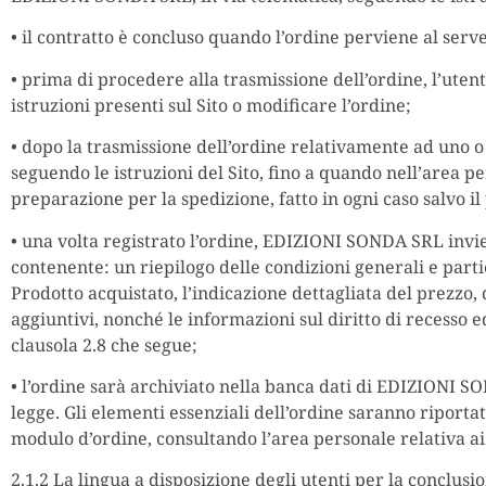
• il contratto è concluso quando l’ordine perviene al ser
• prima di procedere alla trasmissione dell’ordine, l’ute
istruzioni presenti sul Sito o modificare l’ordine;
• dopo la trasmissione dell’ordine relativamente ad uno o
seguendo le istruzioni del Sito, fino a quando nell’area p
preparazione per la spedizione, fatto in ogni caso salvo il 
• una volta registrato l’ordine, EDIZIONI SONDA SRL invierà
contenente: un riepilogo delle condizioni generali e partico
Prodotto acquistato, l’indicazione dettagliata del prezzo,
aggiuntivi, nonché le informazioni sul diritto di recesso ed,
clausola 2.8 che segue;
• l’ordine sarà archiviato nella banca dati di EDIZIONI S
legge. Gli elementi essenziali dell’ordine saranno riporta
modulo d’ordine, consultando l’area personale relativa ai 
2.1.2 La lingua a disposizione degli utenti per la conclusio