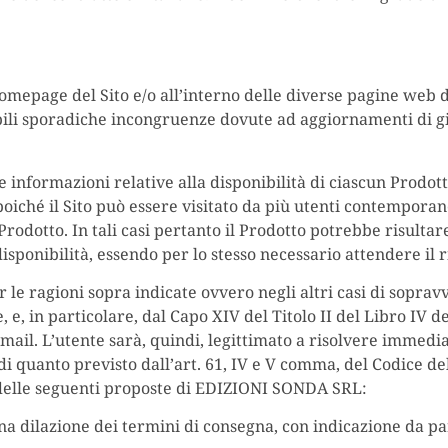
la homepage del Sito e/o all’interno delle diverse pagine web
sibili sporadiche incongruenze dovute ad aggiornamenti di 
 informazioni relative alla disponibilità di ciascun Prodott
poiché il Sito può essere visitato da più utenti contempor
Prodotto. In tali casi pertanto il Prodotto potrebbe risulta
sponibilità, essendo per lo stesso necessario attendere il 
r le ragioni sopra indicate ovvero negli altri casi di soprav
gge, e, in particolare, dal Capo XIV del Titolo II del Libro IV 
l. L’utente sarà, quindi, legittimato a risolvere immediat
ti di quanto previsto dall’art. 61, IV e V comma, del Codice d
a delle seguenti proposte di EDIZIONI SONDA SRL:
 una dilazione dei termini di consegna, con indicazione da