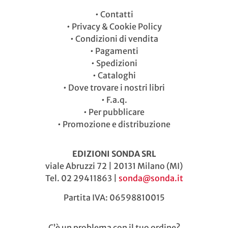
•
Contatti
•
Privacy & Cookie Policy
•
Condizioni di vendita
•
Pagamenti
•
Spedizioni
•
Cataloghi
•
Dove trovare i nostri libri
•
F.a.q.
•
Per pubblicare
•
Promozione e distribuzione
EDIZIONI SONDA SRL
viale Abruzzi 72 | 20131 Milano (MI)
Tel. 02 29411863 |
sonda@sonda.it
Partita IVA: 06598810015
C’è un problema con il tuo ordine?