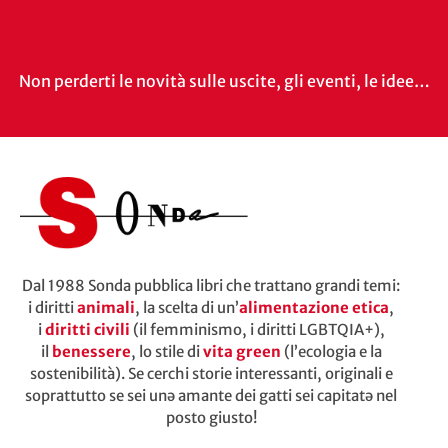
Non perderti le novità sulle uscite, gli eventi, le idee…
Dal 1988 Sonda pubblica libri che trattano grandi temi:
i diritti
animali
, la scelta di un’
alimentazione etica
,
i
diritti civili
(il femminismo, i diritti LGBTQIA+),
il
benessere
, lo stile di
vita green
(l’ecologia e la
sostenibilità). Se cerchi storie interessanti, originali e
soprattutto se sei unə amante dei gatti sei capitatə nel
posto giusto!