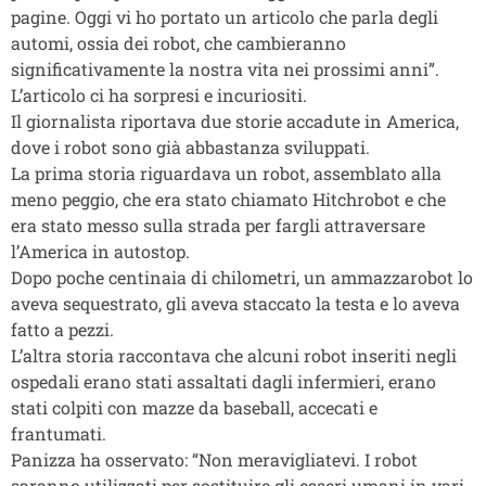
pagine. Oggi vi ho portato un articolo che parla degli
automi, ossia dei robot, che cambieranno
significativamente la nostra vita nei prossimi anni”.
L’articolo ci ha sorpresi e incuriositi.
Il giornalista riportava due storie accadute in America,
dove i robot sono già abbastanza sviluppati.
La prima storia riguardava un robot, assemblato alla
meno peggio, che era stato chiamato Hitchrobot e che
era stato messo sulla strada per fargli attraversare
l’America in autostop.
Dopo poche centinaia di chilometri, un ammazzarobot lo
aveva sequestrato, gli aveva staccato la testa e lo aveva
fatto a pezzi.
L’altra storia raccontava che alcuni robot inseriti negli
ospedali erano stati assaltati dagli infermieri, erano
stati colpiti con mazze da baseball, accecati e
frantumati.
Panizza ha osservato: “Non meravigliatevi. I robot
saranno utilizzati per sostituire gli esseri umani in vari