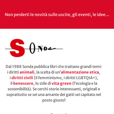
Non perderti le novità sulle uscite, gli eventi, le idee…
Dal 1988 Sonda pubblica libri che trattano grandi temi:
i diritti
animali
, la scelta di un’
alimentazione etica
,
i
diritti civili
(il femminismo, i diritti LGBTQIA+),
il
benessere
, lo stile di
vita green
(l’ecologia e la
sostenibilità). Se cerchi storie interessanti, originali e
soprattutto se sei unə amante dei gatti sei capitatə nel
posto giusto!