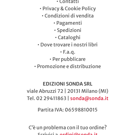
•
Contatti
•
Privacy & Cookie Policy
•
Condizioni di vendita
•
Pagamenti
•
Spedizioni
•
Cataloghi
•
Dove trovare i nostri libri
•
F.a.q.
•
Per pubblicare
•
Promozione e distribuzione
EDIZIONI SONDA SRL
viale Abruzzi 72 | 20131 Milano (MI)
Tel. 02 29411863 |
sonda@sonda.it
Partita IVA: 06598810015
C’è un problema con il tuo ordine?
Scrivici a
ordini@sonda.it