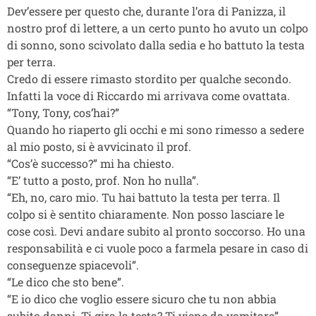
Dev’essere per questo che, durante l’ora di Panizza, il
nostro prof di lettere, a un certo punto ho avuto un colpo
di sonno, sono scivolato dalla sedia e ho battuto la testa
per terra.
Credo di essere rimasto stordito per qualche secondo.
Infatti la voce di Riccardo mi arrivava come ovattata.
“Tony, Tony, cos’hai?”
Quando ho riaperto gli occhi e mi sono rimesso a sedere
al mio posto, si è avvicinato il prof.
“Cos’è successo?” mi ha chiesto.
“E’ tutto a posto, prof. Non ho nulla”.
“Eh, no, caro mio. Tu hai battuto la testa per terra. Il
colpo si è sentito chiaramente. Non posso lasciare le
cose così. Devi andare subito al pronto soccorso. Ho una
responsabilità e ci vuole poco a farmela pesare in caso di
conseguenze spiacevoli”.
“Le dico che sto bene”.
“E io dico che voglio essere sicuro che tu non abbia
subito danni. Ti gira la testa? Ti viene da vomitare”.