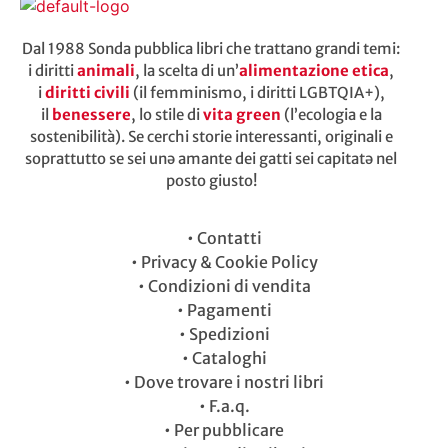
Dal 1988 Sonda pubblica libri che trattano grandi temi:
i diritti
animali
, la scelta di un’
alimentazione etica
,
i
diritti civili
(il femminismo, i diritti LGBTQIA+),
il
benessere
, lo stile di
vita green
(l’ecologia e la
sostenibilità). Se cerchi storie interessanti, originali e
soprattutto se sei unə amante dei gatti sei capitatə nel
posto giusto!
•
Contatti
•
Privacy & Cookie Policy
•
Condizioni di vendita
•
Pagamenti
•
Spedizioni
•
Cataloghi
•
Dove trovare i nostri libri
•
F.a.q.
•
Per pubblicare