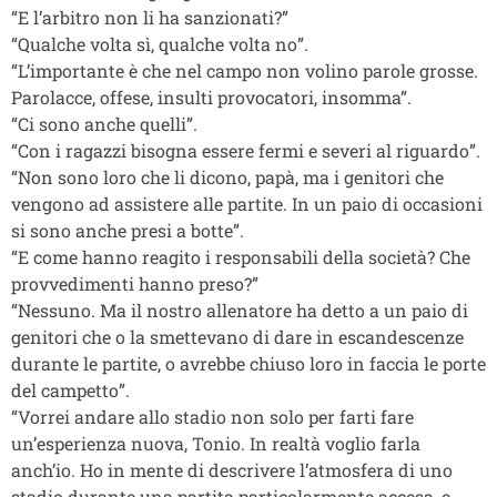
“E l’arbitro non li ha sanzionati?”
“Qualche volta sì, qualche volta no”.
“L’importante è che nel campo non volino parole grosse.
Parolacce, offese, insulti provocatori, insomma”.
“Ci sono anche quelli”.
“Con i ragazzi bisogna essere fermi e severi al riguardo”.
“Non sono loro che li dicono, papà, ma i genitori che
vengono ad assistere alle partite. In un paio di occasioni
si sono anche presi a botte”.
“E come hanno reagito i responsabili della società? Che
provvedimenti hanno preso?”
“Nessuno. Ma il nostro allenatore ha detto a un paio di
genitori che o la smettevano di dare in escandescenze
durante le partite, o avrebbe chiuso loro in faccia le porte
del campetto”.
“Vorrei andare allo stadio non solo per farti fare
un’esperienza nuova, Tonio. In realtà voglio farla
anch’io. Ho in mente di descrivere l’atmosfera di uno
stadio durante una partita particolarmente accesa, e