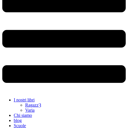
I nostri libri
RagazzȜ
Varia
Chi siamo
blog
Scuole