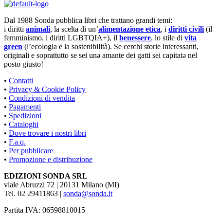
Dal 1988 Sonda pubblica libri che trattano grandi temi:
i diritti
animali
, la scelta di un’
alimentazione etica
, i
diritti civili
(il
femminismo, i diritti LGBTQIA+), il
benessere
, lo stile di
vita
green
(l’ecologia e la sostenibilità). Se cerchi storie interessanti,
originali e soprattutto se sei unə amante dei gatti sei capitatə nel
posto giusto!
•
Contatti
•
Privacy & Cookie Policy
•
Condizioni di vendita
•
Pagamenti
•
Spedizioni
•
Cataloghi
•
Dove trovare i nostri libri
•
F.a.q.
•
Per pubblicare
•
Promozione e distribuzione
EDIZIONI SONDA SRL
viale Abruzzi 72 | 20131 Milano (MI)
Tel. 02 29411863 |
sonda@sonda.it
Partita IVA: 06598810015