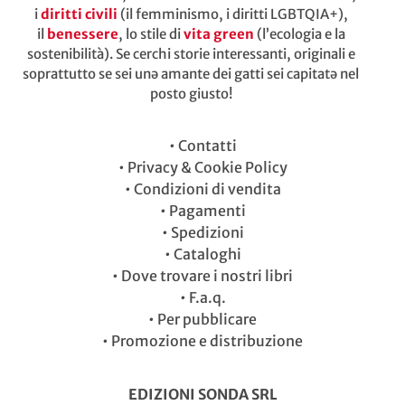
i
diritti civili
(il femminismo, i diritti LGBTQIA+),
il
benessere
, lo stile di
vita green
(l’ecologia e la
sostenibilità). Se cerchi storie interessanti, originali e
soprattutto se sei unə amante dei gatti sei capitatə nel
posto giusto!
•
Contatti
•
Privacy & Cookie Policy
•
Condizioni di vendita
•
Pagamenti
•
Spedizioni
•
Cataloghi
•
Dove trovare i nostri libri
•
F.a.q.
•
Per pubblicare
•
Promozione e distribuzione
EDIZIONI SONDA SRL