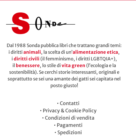
Dal 1988 Sonda pubblica libri che trattano grandi temi:
i diritti
animali
, la scelta di un’
alimentazione etica
,
i
diritti civili
(il femminismo, i diritti LGBTQIA+),
il
benessere
, lo stile di
vita green
(l’ecologia e la
sostenibilità). Se cerchi storie interessanti, originali e
soprattutto se sei unə amante dei gatti sei capitatə nel
posto giusto!
•
Contatti
•
Privacy & Cookie Policy
•
Condizioni di vendita
•
Pagamenti
•
Spedizioni