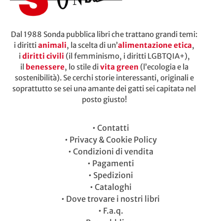
Dal 1988 Sonda pubblica libri che trattano grandi temi:
i diritti
animali
, la scelta di un’
alimentazione etica
,
i
diritti civili
(il femminismo, i diritti LGBTQIA+),
il
benessere
, lo stile di
vita green
(l’ecologia e la
sostenibilità). Se cerchi storie interessanti, originali e
soprattutto se sei unə amante dei gatti sei capitatə nel
posto giusto!
•
Contatti
•
Privacy & Cookie Policy
•
Condizioni di vendita
•
Pagamenti
•
Spedizioni
•
Cataloghi
•
Dove trovare i nostri libri
•
F.a.q.