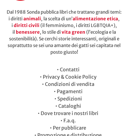
Dal 1988 Sonda pubblica libri che trattano grandi temi:
i diritti
animali
, la scelta di un’
alimentazione etica
,
i
diritti civili
(il femminismo, i diritti LGBTQIA+),
il
benessere
, lo stile di
vita green
(l’ecologia e la
sostenibilità). Se cerchi storie interessanti, originali e
soprattutto se sei unə amante dei gatti sei capitatə nel
posto giusto!
•
Contatti
•
Privacy & Cookie Policy
•
Condizioni di vendita
•
Pagamenti
•
Spedizioni
•
Cataloghi
•
Dove trovare i nostri libri
•
F.a.q.
•
Per pubblicare
•
Promozione e distribuzione