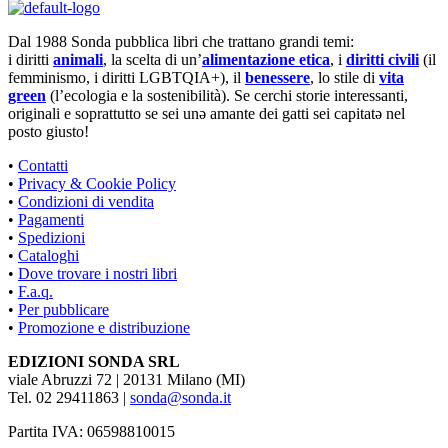
Dal 1988 Sonda pubblica libri che trattano grandi temi:
i diritti
animali
, la scelta di un’
alimentazione etica
, i
diritti civili
(il
femminismo, i diritti LGBTQIA+), il
benessere
, lo stile di
vita
green
(l’ecologia e la sostenibilità). Se cerchi storie interessanti,
originali e soprattutto se sei unə amante dei gatti sei capitatə nel
posto giusto!
•
Contatti
•
Privacy & Cookie Policy
•
Condizioni di vendita
•
Pagamenti
•
Spedizioni
•
Cataloghi
•
Dove trovare i nostri libri
•
F.a.q.
•
Per pubblicare
•
Promozione e distribuzione
EDIZIONI SONDA SRL
viale Abruzzi 72 | 20131 Milano (MI)
Tel. 02 29411863 |
sonda@sonda.it
Partita IVA: 06598810015