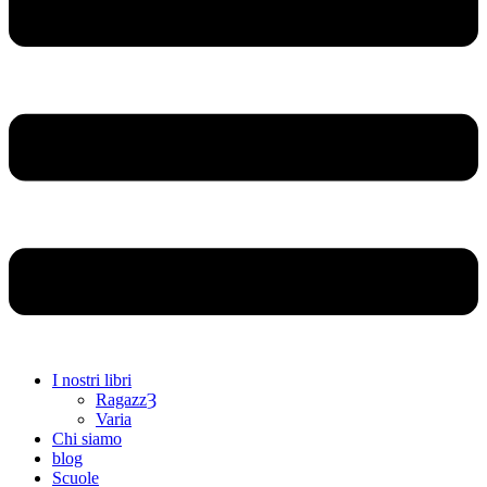
I nostri libri
RagazzȜ
Varia
Chi siamo
blog
Scuole