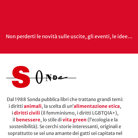
Non perderti le novità sulle uscite, gli eventi, le idee…
Dal 1988 Sonda pubblica libri che trattano grandi temi:
i diritti
animali
, la scelta di un’
alimentazione etica
,
i
diritti civili
(il femminismo, i diritti LGBTQIA+),
il
benessere
, lo stile di
vita green
(l’ecologia e la
sostenibilità). Se cerchi storie interessanti, originali e
soprattutto se sei unə amante dei gatti sei capitatə nel