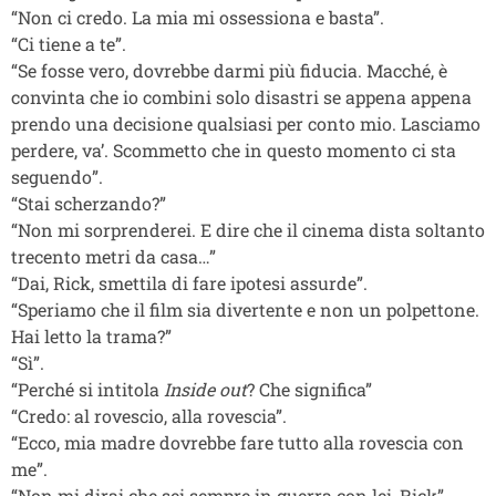
“Non ci credo. La mia mi ossessiona e basta”.
“Ci tiene a te”.
“Se fosse vero, dovrebbe darmi più fiducia. Macché, è
convinta che io combini solo disastri se appena appena
prendo una decisione qualsiasi per conto mio. Lasciamo
perdere, va’. Scommetto che in questo momento ci sta
seguendo”.
“Stai scherzando?”
“Non mi sorprenderei. E dire che il cinema dista soltanto
trecento metri da casa…”
“Dai, Rick, smettila di fare ipotesi assurde”.
“Speriamo che il film sia divertente e non un polpettone.
Hai letto la trama?”
“Sì”.
“Perché si intitola
Inside out
? Che significa”
“Credo: al rovescio, alla rovescia”.
“Ecco, mia madre dovrebbe fare tutto alla rovescia con
me”.
“Non mi dirai che sei sempre in guerra con lei, Rick”.