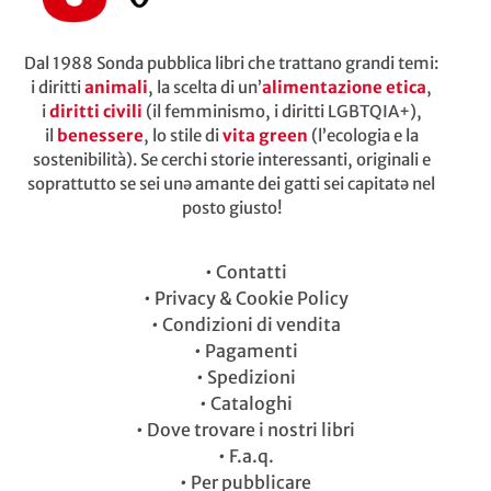
Dal 1988 Sonda pubblica libri che trattano grandi temi:
i diritti
animali
, la scelta di un’
alimentazione etica
,
i
diritti civili
(il femminismo, i diritti LGBTQIA+),
il
benessere
, lo stile di
vita green
(l’ecologia e la
sostenibilità). Se cerchi storie interessanti, originali e
soprattutto se sei unə amante dei gatti sei capitatə nel
posto giusto!
•
Contatti
•
Privacy & Cookie Policy
•
Condizioni di vendita
•
Pagamenti
•
Spedizioni
•
Cataloghi
•
Dove trovare i nostri libri
•
F.a.q.
•
Per pubblicare