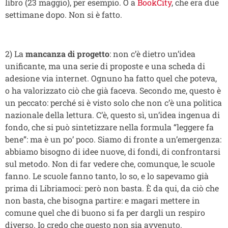
libro (23 maggio), per esempio. O a
BookCity
, che era due
settimane dopo. Non si è fatto.
2) La
mancanza di progetto
: non c’è dietro un’idea
unificante, ma una serie di proposte e una scheda di
adesione via internet. Ognuno ha fatto quel che poteva,
o ha valorizzato ciò che già faceva. Secondo me, questo è
un peccato: perché si è visto solo che non c’è una politica
nazionale della lettura. C’è, questo sì, un’idea ingenua di
fondo, che si può sintetizzare nella formula “leggere fa
bene”: ma è un po’ poco. Siamo di fronte a un’emergenza:
abbiamo bisogno di idee nuove, di fondi, di confrontarsi
sul metodo. Non di far vedere che, comunque, le scuole
fanno. Le scuole fanno tanto, lo so, e lo sapevamo già
prima di Libriamoci: però non basta. È da qui, da ciò che
non basta, che bisogna partire: e magari mettere in
comune quel che di buono si fa per dargli un respiro
diverso. Io credo che questo non sia avvenuto.