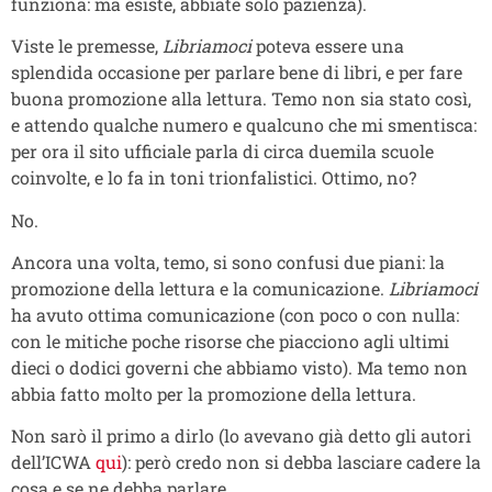
funziona: ma esiste, abbiate solo pazienza).
Viste le premesse,
Libriamoci
poteva essere una
splendida occasione per parlare bene di libri, e per fare
buona promozione alla lettura. Temo non sia stato così,
e attendo qualche numero e qualcuno che mi smentisca:
per ora il sito ufficiale parla di circa duemila scuole
coinvolte, e lo fa in toni trionfalistici. Ottimo, no?
No.
Ancora una volta, temo, si sono confusi due piani: la
promozione della lettura e la comunicazione.
Libriamoci
ha avuto ottima comunicazione (con poco o con nulla:
con le mitiche poche risorse che piacciono agli ultimi
dieci o dodici governi che abbiamo visto). Ma temo non
abbia fatto molto per la promozione della lettura.
Non sarò il primo a dirlo (lo avevano già detto gli autori
dell’ICWA
qui
): però credo non si debba lasciare cadere la
cosa e se ne debba parlare.