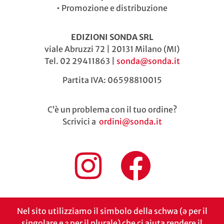
•
Promozione e distribuzione
EDIZIONI SONDA SRL
viale Abruzzi 72 | 20131 Milano (MI)
Tel. 02 29411863 |
sonda@sonda.it
Partita IVA: 06598810015
C’è un problema con il tuo ordine?
Scrivici a
ordini@sonda.it
Nel sito utilizziamo il simbolo della schwa (ə per il
singolare e ɜ per il plurale) che ci aiuta rendere il