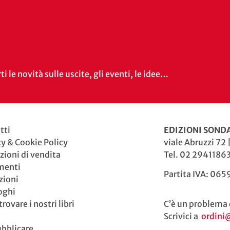
i le novità sulle uscite, gli eventi, le idee…
tti
EDIZIONI SONDA
cy & Cookie Policy
viale Abruzzi 72 
zioni di vendita
Tel. 02 29411863
menti
Partita IVA: 06
zioni
oghi
rovare i nostri libri
C’è un problema 
Scrivici a
ordini
ubblicare