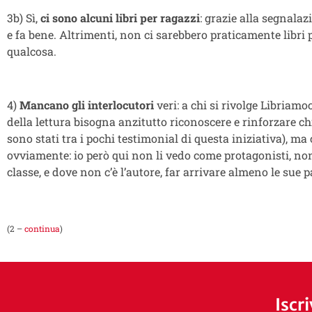
3b) Sì,
ci sono alcuni libri per ragazzi
: grazie alla segnalaz
e fa bene. Altrimenti, non ci sarebbero praticamente libri 
qualcosa.
4)
Mancano gli interlocutori
veri: a chi si rivolge Libriamo
della lettura bisogna anzitutto riconoscere e rinforzare c
sono stati tra i pochi testimonial di questa iniziativa), ma c
ovviamente: io però qui non li vedo come protagonisti, non
classe, e dove non c’è l’autore, far arrivare almeno le sue p
(2 –
continua
)
Iscr