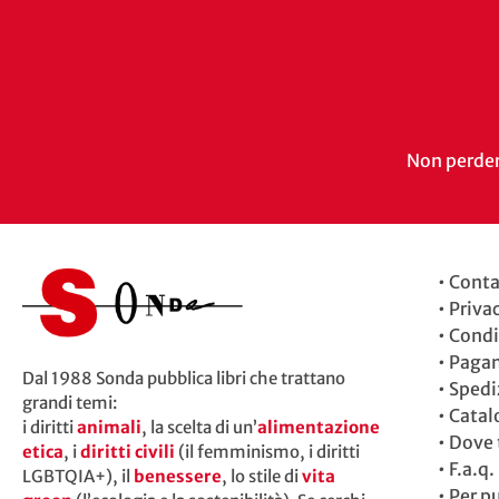
Non perdert
•
Conta
•
Priva
•
Condi
•
Paga
Dal 1988 Sonda pubblica libri che trattano
•
Spedi
grandi temi:
•
Catal
i diritti
animali
, la scelta di un’
alimentazione
•
Dove t
etica
, i
diritti civili
(il femminismo, i diritti
•
F.a.q.
LGBTQIA+), il
benessere
, lo stile di
vita
•
Per p