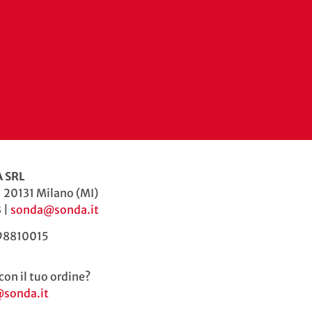
 SRL
| 20131 Milano (MI)
 |
sonda@sonda.it
598810015
con il tuo ordine?
@sonda.it