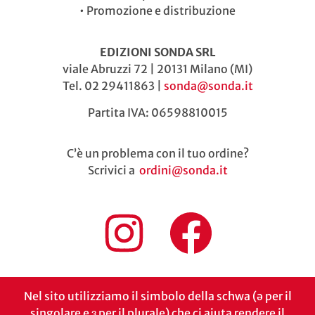
•
Promozione e distribuzione
EDIZIONI SONDA SRL
viale Abruzzi 72 | 20131 Milano (MI)
Tel. 02 29411863 |
sonda@sonda.it
Partita IVA: 06598810015
C’è un problema con il tuo ordine?
Scrivici a
ordini@sonda.it
Nel sito utilizziamo il simbolo della schwa (ə per il
singolare e ɜ per il plurale) che ci aiuta rendere il