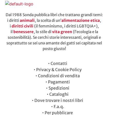
Dal 1988 Sonda pubblica libri che trattano grandi temi:
i diritti
animali
, la scelta di un’
alimentazione etica
,
i
diritti civili
(il femminismo, i diritti LGBTQIA+),
il
benessere
, lo stile di
vita green
(l’ecologia e la
sostenibilità). Se cerchi storie interessanti, originali e
soprattutto se sei unə amante dei gatti sei capitatə nel
posto giusto!
•
Contatti
•
Privacy & Cookie Policy
•
Condizioni di vendita
•
Pagamenti
•
Spedizioni
•
Cataloghi
•
Dove trovare i nostri libri
•
F.a.q.
•
Per pubblicare