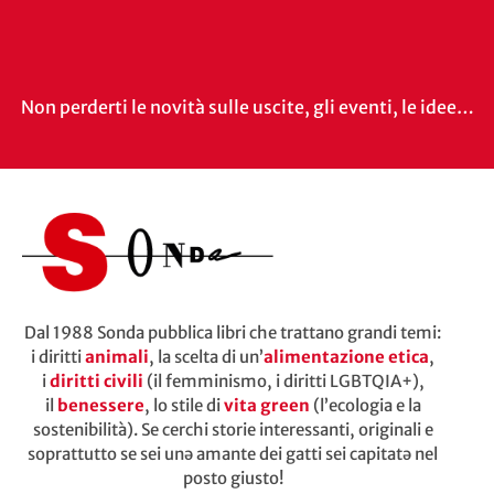
Non perderti le novità sulle uscite, gli eventi, le idee…
Dal 1988 Sonda pubblica libri che trattano grandi temi:
i diritti
animali
, la scelta di un’
alimentazione etica
,
i
diritti civili
(il femminismo, i diritti LGBTQIA+),
il
benessere
, lo stile di
vita green
(l’ecologia e la
sostenibilità). Se cerchi storie interessanti, originali e
soprattutto se sei unə amante dei gatti sei capitatə nel
posto giusto!