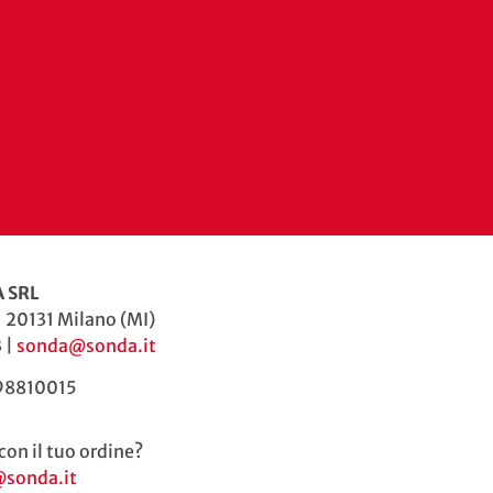
 SRL
| 20131 Milano (MI)
 |
sonda@sonda.it
598810015
con il tuo ordine?
@sonda.it