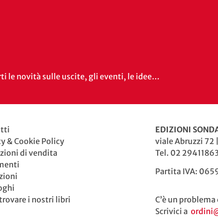
i le novità sulle uscite, gli eventi, le idee…
tti
EDIZIONI SONDA
cy & Cookie Policy
viale Abruzzi 72 
zioni di vendita
Tel. 02 29411863
menti
Partita IVA: 06
zioni
oghi
rovare i nostri libri
C’è un problema 
Scrivici a
ordini