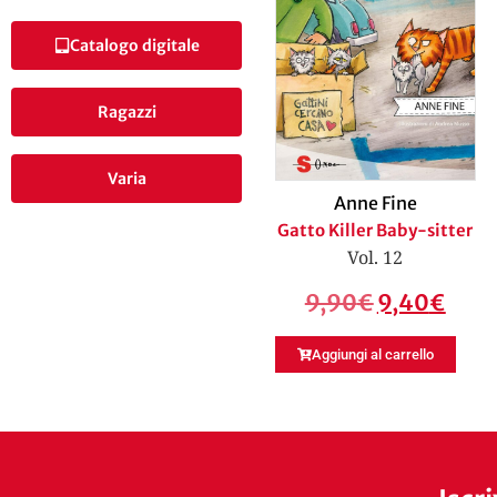
Catalogo digitale
Ragazzi
Varia
Anne Fine
Gatto Killer Baby-sitter
Vol. 12
9,90
€
9,40
€
Aggiungi al carrello