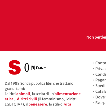
Non perdert
•
Conta
•
Priva
•
Condi
•
Paga
Dal 1988 Sonda pubblica libri che trattano
•
Spedi
grandi temi:
•
Catal
i diritti
animali
, la scelta di un’
alimentazione
•
Dove t
etica
, i
diritti civili
(il femminismo, i diritti
•
F.a.q.
LGBTQIA+), il
benessere
, lo stile di
vita