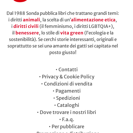
Dal 1988 Sonda pubblica libri che trattano grandi temi:
i diritti
animali
, la scelta di un’
alimentazione etica
,
i
diritti civili
(il femminismo, i diritti LGBTQIA+),
il
benessere
, lo stile di
vita green
(l’ecologia e la
sostenibilità). Se cerchi storie interessanti, originali e
soprattutto se sei unə amante dei gatti sei capitatə nel
posto giusto!
•
Contatti
•
Privacy & Cookie Policy
•
Condizioni di vendita
•
Pagamenti
•
Spedizioni
•
Cataloghi
•
Dove trovare i nostri libri
•
F.a.q.
•
Per pubblicare