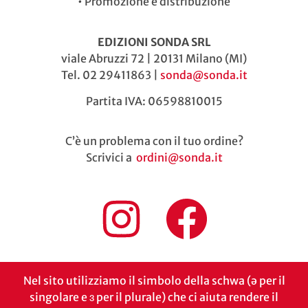
•
Promozione e distribuzione
EDIZIONI SONDA SRL
viale Abruzzi 72 | 20131 Milano (MI)
Tel. 02 29411863 |
sonda@sonda.it
Partita IVA: 06598810015
C’è un problema con il tuo ordine?
Scrivici a
ordini@sonda.it
Nel sito utilizziamo il simbolo della schwa (ə per il
singolare e ɜ per il plurale) che ci aiuta rendere il