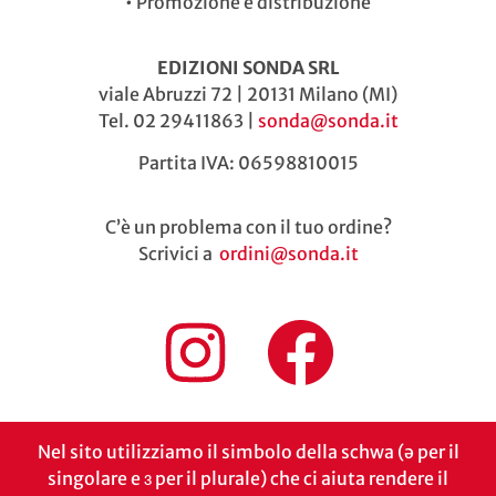
•
Promozione e distribuzione
EDIZIONI SONDA SRL
viale Abruzzi 72 | 20131 Milano (MI)
Tel. 02 29411863 |
sonda@sonda.it
Partita IVA: 06598810015
C’è un problema con il tuo ordine?
Scrivici a
ordini@sonda.it
Nel sito utilizziamo il simbolo della schwa (ə per il
singolare e ɜ per il plurale) che ci aiuta rendere il