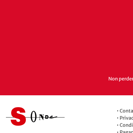
Non perdert
•
Conta
•
Priva
•
Condi
•
Paga