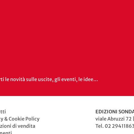
i le novità sulle uscite, gli eventi, le idee…
tti
EDIZIONI SONDA
cy & Cookie Policy
viale Abruzzi 72 
zioni di vendita
Tel. 02 29411863
menti