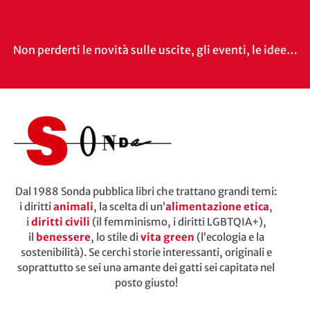
Non perderti le novità sulle uscite, gli eventi, le idee…
Dal 1988 Sonda pubblica libri che trattano grandi temi:
i diritti
animali
, la scelta di un’
alimentazione etica
,
i
diritti civili
(il femminismo, i diritti LGBTQIA+),
il
benessere
, lo stile di
vita green
(l’ecologia e la
sostenibilità). Se cerchi storie interessanti, originali e
soprattutto se sei unə amante dei gatti sei capitatə nel
posto giusto!