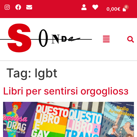
0,00
€
Tag:
lgbt
Libri per sentirsi orgogliosз