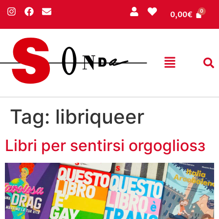
0,00
€
Tag:
libriqueer
Libri per sentirsi orgogliosз