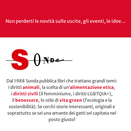
Non perderti le novità sulle uscite, gli eventi, le idee…
Dal 1988 Sonda pubblica libri che trattano grandi temi:
i diritti
animali
, la scelta di un’
alimentazione etica
,
i
diritti civili
(il femminismo, i diritti LGBTQIA+),
il
benessere
, lo stile di
vita green
(l’ecologia e la
sostenibilità). Se cerchi storie interessanti, originali e
soprattutto se sei unə amante dei gatti sei capitatə nel
posto giusto!