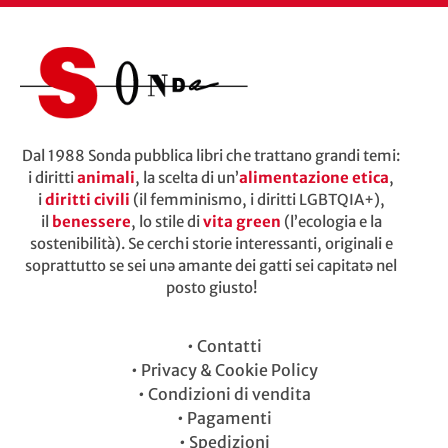
Dal 1988 Sonda pubblica libri che trattano grandi temi:
i diritti
animali
, la scelta di un’
alimentazione etica
,
i
diritti civili
(il femminismo, i diritti LGBTQIA+),
il
benessere
, lo stile di
vita green
(l’ecologia e la
sostenibilità). Se cerchi storie interessanti, originali e
soprattutto se sei unə amante dei gatti sei capitatə nel
posto giusto!
•
Contatti
•
Privacy & Cookie Policy
•
Condizioni di vendita
•
Pagamenti
•
Spedizioni