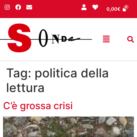
0,00
€
Tag:
politica della
lettura
C’è grossa crisi