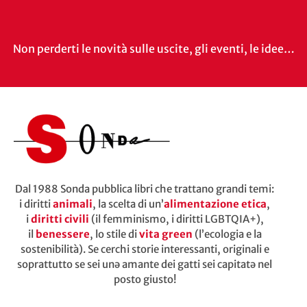
Non perderti le novità sulle uscite, gli eventi, le idee…
Dal 1988 Sonda pubblica libri che trattano grandi temi:
i diritti
animali
, la scelta di un’
alimentazione etica
,
i
diritti civili
(il femminismo, i diritti LGBTQIA+),
il
benessere
, lo stile di
vita green
(l’ecologia e la
sostenibilità). Se cerchi storie interessanti, originali e
soprattutto se sei unə amante dei gatti sei capitatə nel
posto giusto!