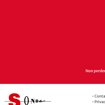
Non perdert
•
Conta
•
Priva