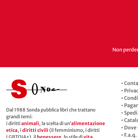
Non perdert
•
Conta
•
Priva
•
Condi
•
Paga
Dal 1988 Sonda pubblica libri che trattano
•
Spedi
grandi temi:
•
Catal
i diritti
animali
, la scelta di un’
alimentazione
•
Dove t
etica
, i
diritti civili
(il femminismo, i diritti
•
F.a.q.
LGBTQIA+), il
benessere
, lo stile di
vita