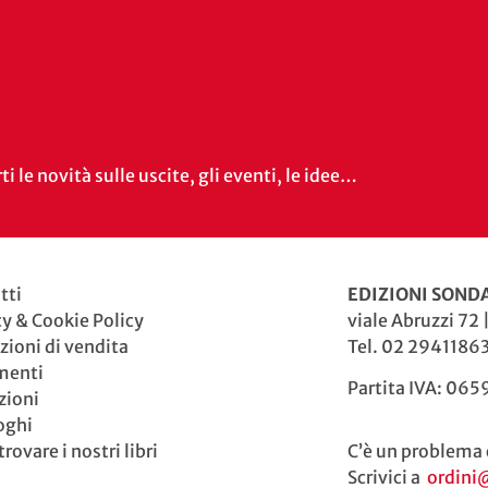
i le novità sulle uscite, gli eventi, le idee…
tti
EDIZIONI SONDA
cy & Cookie Policy
viale Abruzzi 72 
zioni di vendita
Tel. 02 29411863
menti
Partita IVA: 06
zioni
oghi
rovare i nostri libri
C’è un problema 
Scrivici a
ordini