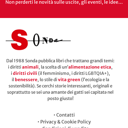
Non perderti le novità sulle uscite, gli eventi, le idee…
Dal 1988 Sonda pubblica libri che trattano grandi temi:
i diritti
animali
, la scelta di un’
alimentazione etica
,
i
diritti civili
(il femminismo, i diritti LGBTQIA+),
il
benessere
, lo stile di
vita green
(l’ecologia e la
sostenibilità). Se cerchi storie interessanti, originali e
soprattutto se sei unə amante dei gatti sei capitatə nel
posto giusto!
•
Contatti
•
Privacy & Cookie Policy