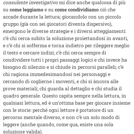
consulente investigativo
mi dice anche qualcosa di più
su
come leggiamo
e su
come condividiamo
ciò che
accade durante la lettura; giocandolo con un piccolo
gruppo (già con sei giocatori diventa dispersivo),
emergono le diverse strategie e i diversi atteggiamenti:
c’è chi cerca subito la soluzione proiettandosi in avanti,
e c’è chi si sofferma e torna indietro per rileggere meglio
il testo e cercare indizi; c’è chi cerca sempre di
condividere tutti i propri passaggi logici e chi invece ha
bisogno di silenzio e si chiude in percorsi paralleli; c’è
chi ragiona immedesimandosi nei personaggi e
cercando di coglierne i moventi, e chi si àncora alle
prove materiali; chi guarda al dettaglio e chi studia il
quadro generale. Questo capita sempre nella lettura, in
qualsiasi lettura, ed è un’ottima base per giocare insieme
con le storie: perché ogni lettore è portatore di un
percorso mentale diverso, e non c’è un solo modo di
leggere (anche quando, come qua, esiste una sola
soluzione valida).