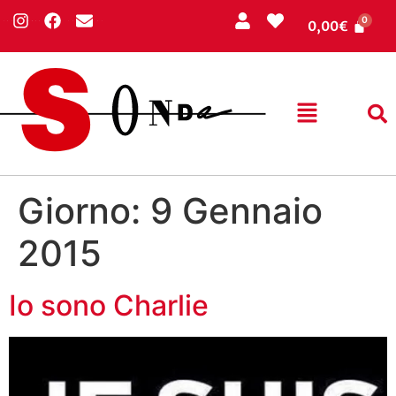
0,00
€
Giorno:
9 Gennaio
2015
Io sono Charlie