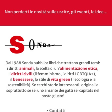
Non perderti le novità sulle uscite, gli eventi, le idee…
Dal 1988 Sonda pubblica libri che trattano grandi temi:
i diritti
animali
, la scelta di un’
alimentazione etica
,
i
diritti civili
(il femminismo, i diritti LGBTQIA+),
il
benessere
, lo stile di
vita green
(l’ecologia e la
sostenibilità). Se cerchi storie interessanti, originali e
soprattutto se sei unə amante dei gatti sei capitatə nel
posto giusto!
•
Contatti