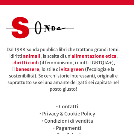
Dal 1988 Sonda pubblica libri che trattano grandi temi:
i diritti
animali
, la scelta di un’
alimentazione etica
,
i
diritti civili
(il femminismo, i diritti LGBTQIA+),
il
benessere
, lo stile di
vita green
(l’ecologia e la
sostenibilità). Se cerchi storie interessanti, originali e
soprattutto se sei unə amante dei gatti sei capitatə nel
posto giusto!
•
Contatti
•
Privacy & Cookie Policy
•
Condizioni di vendita
•
Pagamenti