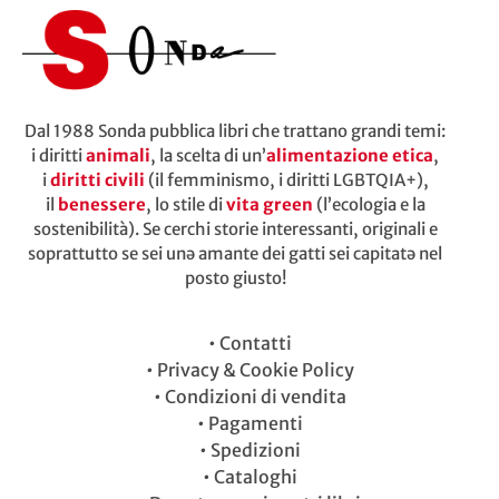
Dal 1988 Sonda pubblica libri che trattano grandi temi:
i diritti
animali
, la scelta di un’
alimentazione etica
,
i
diritti civili
(il femminismo, i diritti LGBTQIA+),
il
benessere
, lo stile di
vita green
(l’ecologia e la
sostenibilità). Se cerchi storie interessanti, originali e
soprattutto se sei unə amante dei gatti sei capitatə nel
posto giusto!
•
Contatti
•
Privacy & Cookie Policy
•
Condizioni di vendita
•
Pagamenti
•
Spedizioni
•
Cataloghi