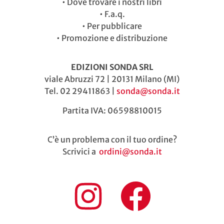
•
Dove trovare i nostri libri
•
F.a.q.
•
Per pubblicare
•
Promozione e distribuzione
EDIZIONI SONDA SRL
viale Abruzzi 72 | 20131 Milano (MI)
Tel. 02 29411863 |
sonda@sonda.it
Partita IVA: 06598810015
C’è un problema con il tuo ordine?
Scrivici a
ordini@sonda.it