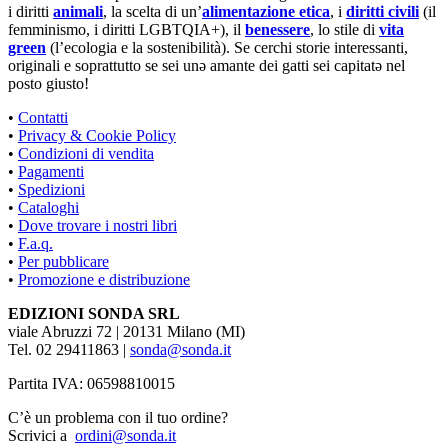
i diritti
animali
, la scelta di un’
alimentazione etica
, i
diritti civili
(il
femminismo, i diritti LGBTQIA+), il
benessere
, lo stile di
vita
green
(l’ecologia e la sostenibilità). Se cerchi storie interessanti,
originali e soprattutto se sei unə amante dei gatti sei capitatə nel
posto giusto!
•
Contatti
•
Privacy & Cookie Policy
•
Condizioni di vendita
•
Pagamenti
•
Spedizioni
•
Cataloghi
•
Dove trovare i nostri libri
•
F.a.q.
•
Per pubblicare
•
Promozione e distribuzione
EDIZIONI SONDA SRL
viale Abruzzi 72 | 20131 Milano (MI)
Tel. 02 29411863 |
sonda@sonda.it
Partita IVA: 06598810015
C’è un problema con il tuo ordine?
Scrivici a
ordini@sonda.it