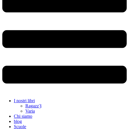
I nostri libri
RagazzȜ
Varia
Chi siamo
blog
Scuole