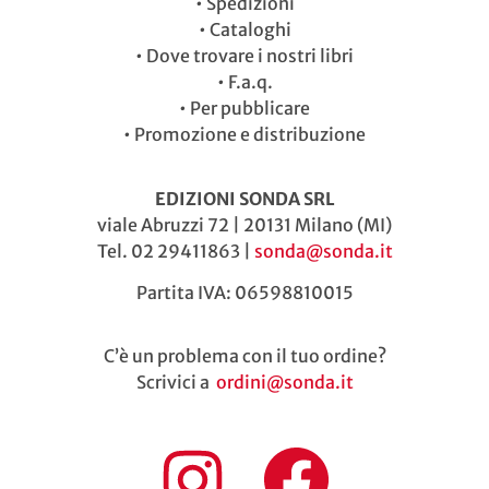
•
Spedizioni
•
Cataloghi
•
Dove trovare i nostri libri
•
F.a.q.
•
Per pubblicare
•
Promozione e distribuzione
EDIZIONI SONDA SRL
viale Abruzzi 72 | 20131 Milano (MI)
Tel. 02 29411863 |
sonda@sonda.it
Partita IVA: 06598810015
C’è un problema con il tuo ordine?
Scrivici a
ordini@sonda.it