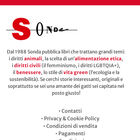
Dal 1988 Sonda pubblica libri che trattano grandi temi:
i diritti
animali
, la scelta di un’
alimentazione etica
,
i
diritti civili
(il femminismo, i diritti LGBTQIA+),
il
benessere
, lo stile di
vita green
(l’ecologia e la
sostenibilità). Se cerchi storie interessanti, originali e
soprattutto se sei unə amante dei gatti sei capitatə nel
posto giusto!
•
Contatti
•
Privacy & Cookie Policy
•
Condizioni di vendita
•
Pagamenti