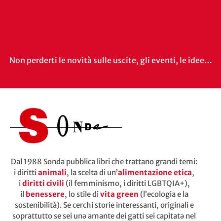
Non perderti le novità sulle uscite, gli eventi, le idee…
Dal 1988 Sonda pubblica libri che trattano grandi temi:
i diritti
animali
, la scelta di un’
alimentazione etica
,
i
diritti civili
(il femminismo, i diritti LGBTQIA+),
il
benessere
, lo stile di
vita green
(l’ecologia e la
sostenibilità). Se cerchi storie interessanti, originali e
soprattutto se sei unə amante dei gatti sei capitatə nel