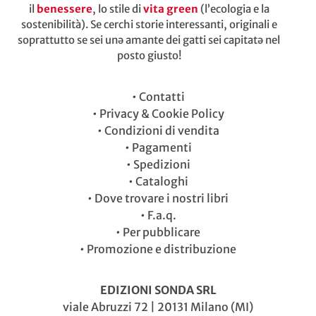
il
benessere
, lo stile di
vita green
(l’ecologia e la
sostenibilità). Se cerchi storie interessanti, originali e
soprattutto se sei unə amante dei gatti sei capitatə nel
posto giusto!
•
Contatti
•
Privacy & Cookie Policy
•
Condizioni di vendita
•
Pagamenti
•
Spedizioni
•
Cataloghi
•
Dove trovare i nostri libri
•
F.a.q.
•
Per pubblicare
•
Promozione e distribuzione
EDIZIONI SONDA SRL
viale Abruzzi 72 | 20131 Milano (MI)