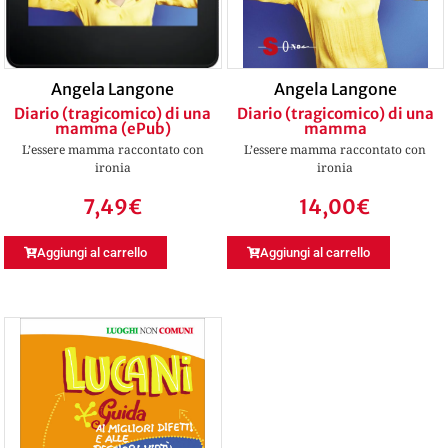
Angela Langone
Angela Langone
Diario (tragicomico) di una
Diario (tragicomico) di una
mamma (ePub)
mamma
L’essere mamma raccontato con
L’essere mamma raccontato con
ironia
ironia
7,49
€
14,00
€
Aggiungi al carrello
Aggiungi al carrello