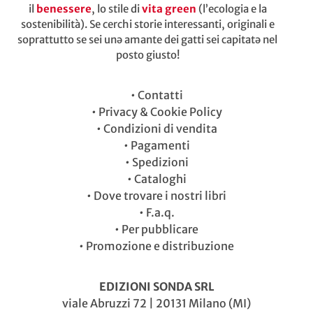
il
benessere
, lo stile di
vita green
(l’ecologia e la
sostenibilità). Se cerchi storie interessanti, originali e
soprattutto se sei unə amante dei gatti sei capitatə nel
posto giusto!
•
Contatti
•
Privacy & Cookie Policy
•
Condizioni di vendita
•
Pagamenti
•
Spedizioni
•
Cataloghi
•
Dove trovare i nostri libri
•
F.a.q.
•
Per pubblicare
•
Promozione e distribuzione
EDIZIONI SONDA SRL
viale Abruzzi 72 | 20131 Milano (MI)