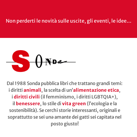
Non perderti le novità sulle uscite, gli eventi, le idee…
Dal 1988 Sonda pubblica libri che trattano grandi temi:
i diritti
animali
, la scelta di un’
alimentazione etica
,
i
diritti civili
(il femminismo, i diritti LGBTQIA+),
il
benessere
, lo stile di
vita green
(l’ecologia e la
sostenibilità). Se cerchi storie interessanti, originali e
soprattutto se sei unə amante dei gatti sei capitatə nel
posto giusto!