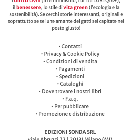
i
diritti civili
(il femminismo, i diritti LGBTQIA+),
il
benessere
, lo stile di
vita green
(l’ecologia e la
sostenibilità). Se cerchi storie interessanti, originali e
soprattutto se sei unə amante dei gatti sei capitatə nel
posto giusto!
•
Contatti
•
Privacy & Cookie Policy
•
Condizioni di vendita
•
Pagamenti
•
Spedizioni
•
Cataloghi
•
Dove trovare i nostri libri
•
F.a.q.
•
Per pubblicare
•
Promozione e distribuzione
EDIZIONI SONDA SRL
viale Abruzzi 72 | 20131 Milano (MI)